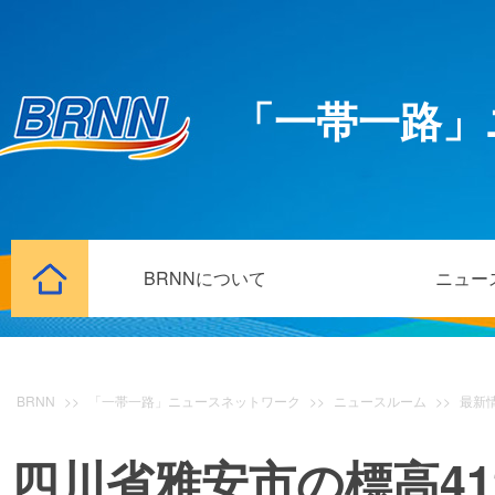
「一帯一路」
BRNNについて
ニュー
BRNN
>>
「一帯一路」ニュースネットワーク
>>
ニュースルーム
>>
最新
四川省雅安市の標高4