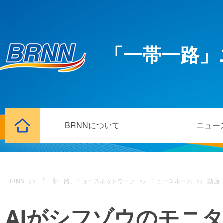
「一帯一路」
BRNNについて
ニュー
BRNN
>>
「一帯一路」ニュースネットワーク
>>
ニュースルーム
>>
動画
AIがシフゾウのモニ