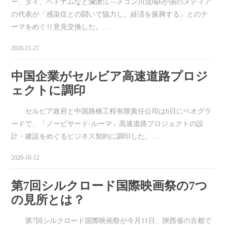
ー、タイ、ベトナムなど瀾滄江―メコン川流域6か国のメディア
の代表が「感染症との闘いで協力し、経済を振興する」とのテ
ーマをめぐり意見交換した。…
2020-11-27
中国企業がセルビア高速道路プロジ
ェクトに調印
セルビア政府と中国路橋工程有限責任公司は6日にベオグラ
ードで、「ノービサード-ルーマ」高速道路プロジェクトの設
計・建設をめぐるビジネス契約に調印した。…
2020-10-12
第7回シルクロード国際映画祭の7つ
の見所とは？
第7回シルクロード国際映画祭が今月11日、陝西省の古都で