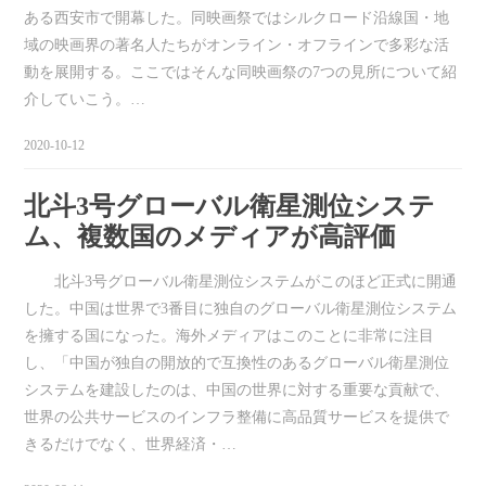
ある西安市で開幕した。同映画祭ではシルクロード沿線国・地
域の映画界の著名人たちがオンライン・オフラインで多彩な活
動を展開する。ここではそんな同映画祭の7つの見所について紹
介していこう。…
2020-10-12
北斗3号グローバル衛星測位システ
ム、複数国のメディアが高評価
北斗3号グローバル衛星測位システムがこのほど正式に開通
した。中国は世界で3番目に独自のグローバル衛星測位システム
を擁する国になった。海外メディアはこのことに非常に注目
し、「中国が独自の開放的で互換性のあるグローバル衛星測位
システムを建設したのは、中国の世界に対する重要な貢献で、
世界の公共サービスのインフラ整備に高品質サービスを提供で
きるだけでなく、世界経済・…