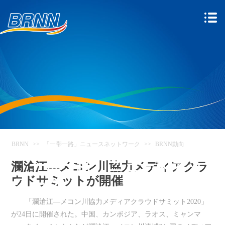
BRNN
>>
「一帯一路」ニュースネットワーク
>>
BRNN動向
「一帯一路」ニュースネット
瀾滄江―メコン川協力メディアクラ
ウドサミットが開催
ワーク
「瀾滄江―メコン川協力メディアクラウドサミット2020」
が24日に開催された。中国、カンボジア、ラオス、ミャンマ