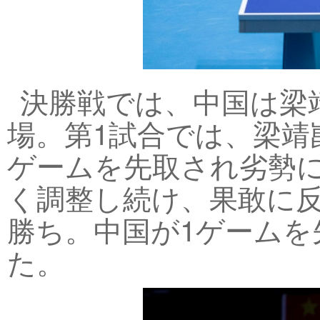
決勝戦では、中国は梁
場。第1試合では、梁靖
ゲームを先取され劣勢
く調整し続け、果敢に反
勝ち。中国が1ゲーム
た。