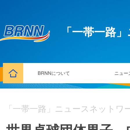
「一帯一路」
BRNNについて
ニュー
「一帯一路」ニュースネットワ
世界卓球団体男子、