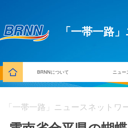
「一帯一路」
BRNNについて
ニュー
「一帯一路」ニュースネットワ
雲南省金平県の蝴蝶