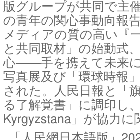
版グループが共同で主催
の青年の関心事動向報
メディアの質の高い『一帯一路
と共同取材」の始動式
心——手を携えて未来
写真展及び「環球時報」
された。人民日報と「
る了解覚書」に調印し、
Kyrgyzstana」が
「人民網日本語版」202