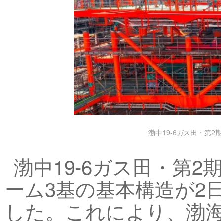
渤中19-6ガス田・第
渤中19-6ガス田・第
ーム3基の基本構造が2
した。これにより、渤海