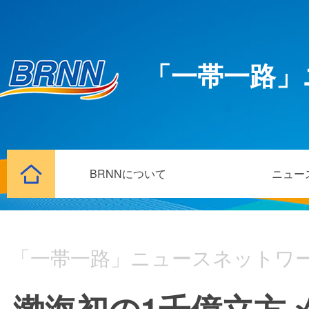
「一帯一路」
BRNNについて
ニュー
「一帯一路」ニュースネットワ
渤海初の1千億立方