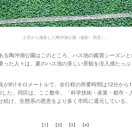
上空から撮影した陶沖湖公園（撮影・郭昊）。
ある陶沖湖公園はこのところ、ハス池の鑑賞シーズンと
乗った人々は、夏のハス池の美しい景観を没入感たっぷ
が約1キロメートルで、全行程の所要時間は12分から1
増加した。同区は、ここ数年、「科学技術・産業・都市・
せ続け、生態系の恩恵をより多く市民に還元している。
【1】
【2】
【3】
【4】