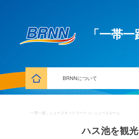
「一帯一
BRNNについて
「一帯一路」ニュースネットワーク
>>
ニュースルーム
ハス池を観光