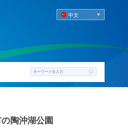
中文
ク
市の陶沖湖公園