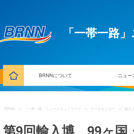
「一帯一路」
BRNNについて
ニュー
BRNN
>>
「一帯一路」ニュースネットワーク
>>
データセンター
>>
協力
第9回輸入博 99ヶ国