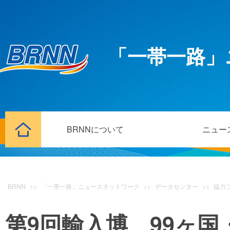
「一帯一路」
BRNNについて
ニュー
BRNN
>>
「一帯一路」ニュースネットワーク
>>
データセンター
>>
協力
第9回輸入博 99ヶ国