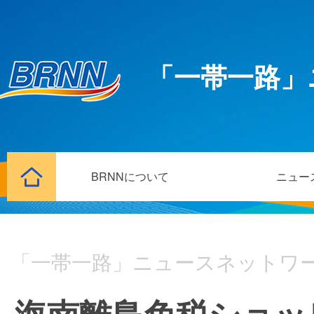
「一帯一路」
BRNNについて
ニュー
「一帯一路」ニュースネットワ
海南離島免税ショッ