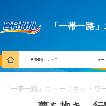
「一帯一路」
BRNNについて
ニュー
「一帯一路」ニュースネットワ
夢を抱き、行