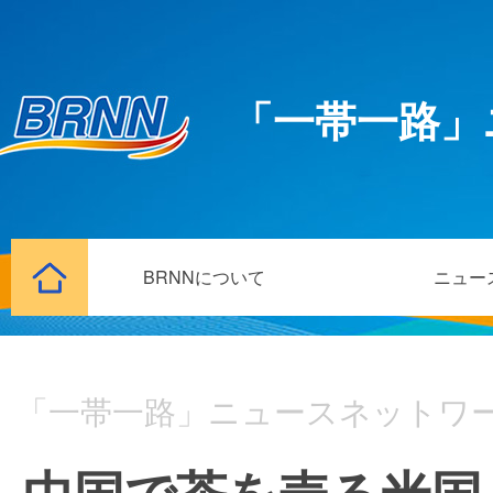
「一帯一路」
BRNNについて
ニュー
「一帯一路」ニュースネットワ
中国で茶を売る米国