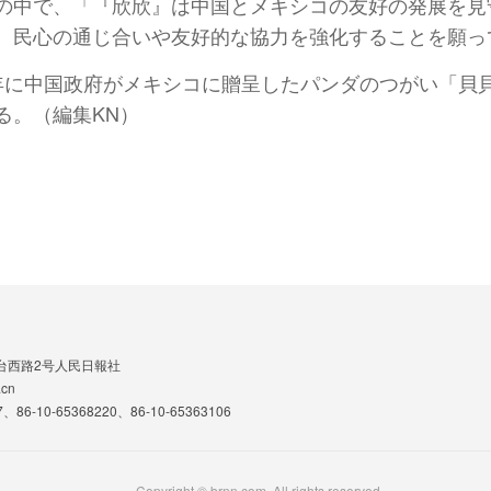
の中で、「『欣欣』は中国とメキシコの友好の発展を見
、民心の通じ合いや友好的な協力を強化することを願っ
975年に中国政府がメキシコに贈呈したパンダのつがい「
る。（編集KN）
台西路2号人民日報社
cn
、86-10-65368220、86-10-65363106
Copyright © brnn.com. All rights reserved