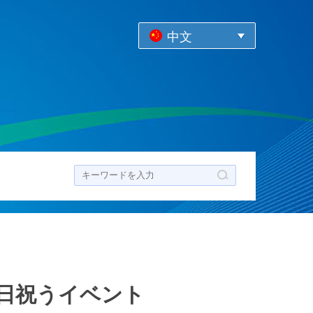
中文
ク
日祝うイベント