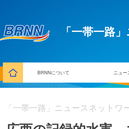
「一帯一路」
BRNNについて
ニュー
「一帯一路」ニュースネットワ
広西の記録的水害 