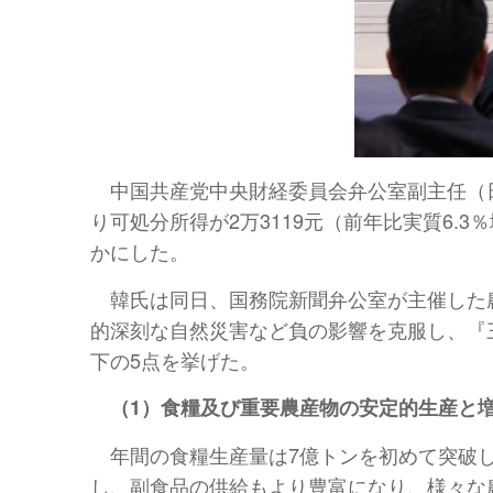
中国共産党中央財経委員会弁公室副主任（日
り可処分所得が2万3119元（前年比実質6.3
かにした。
韓氏は同日、国務院新聞弁公室が主催した
的深刻な自然災害など負の影響を克服し、『
下の5点を挙げた。
（1）食糧及び重要農産物の安定的生産と
年間の食糧生産量は7億トンを初めて突破し
し、副食品の供給もより豊富になり、様々な