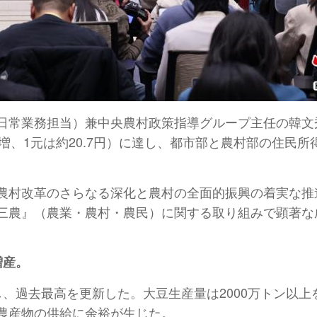
常業務担当）兼中央農村政策指導グループ主任の韓文秀氏
％増、1元は約20.7円）に達し、都市部と農村部の住民所
農村改革のさらなる深化と農村の全面的振興の着実な推
三農』（農業・農村・農民）に関する取り組みで顕著な
増産。
、過去最高を更新した。大豆生産量は2000万トン以
農産物の供給に余裕が生じた。