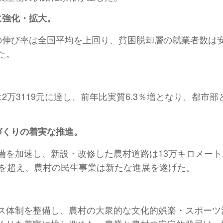
に強化・拡大。
の伸び率は全国平均を上回り、貧困脱却層の就業者数は
た。
。
万3119元に達し、前年比実質6.3％増となり、都市部と
づくりの着実な推進。
備を加速し、新設・改修した農村道路は13万キロメート
％を超え、農村の民生事業は新たな進展を遂げた。
ス体制を整備し、農村の大衆的な文化的娯楽・スポーツ