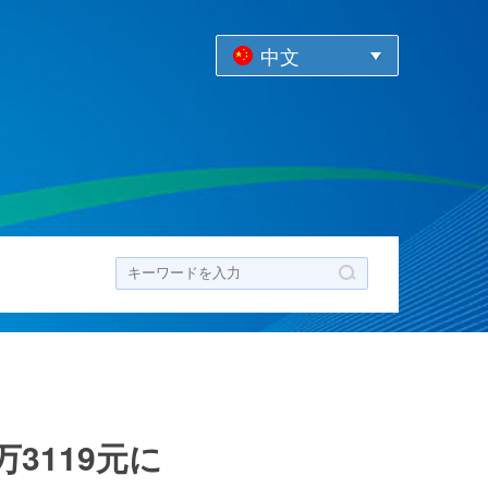
中文
ク
3119元に