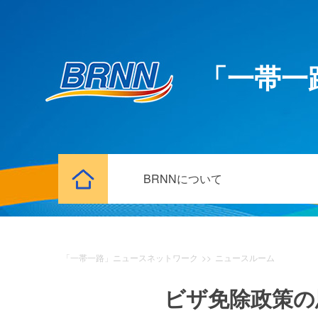
「一帯一
BRNNについて
「一帯一路」ニュースネットワーク
>>
ニュースルーム
ビザ免除政策の