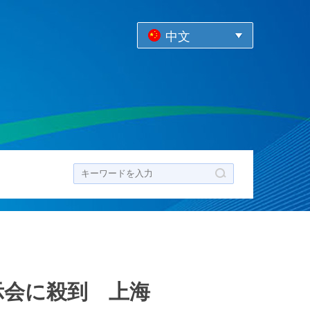
中文
ク
示会に殺到 上海