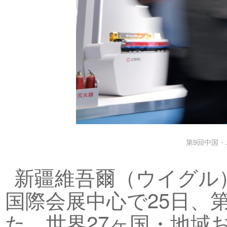
第9回中国・
新疆維吾爾（ウイグル
国際会展中心で25日、
た。世界27ヶ国・地域