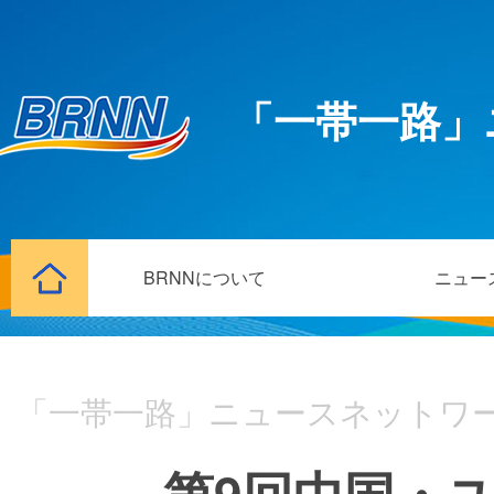
「一帯一路」
BRNNについて
ニュー
「一帯一路」ニュースネットワ
第9回中国・