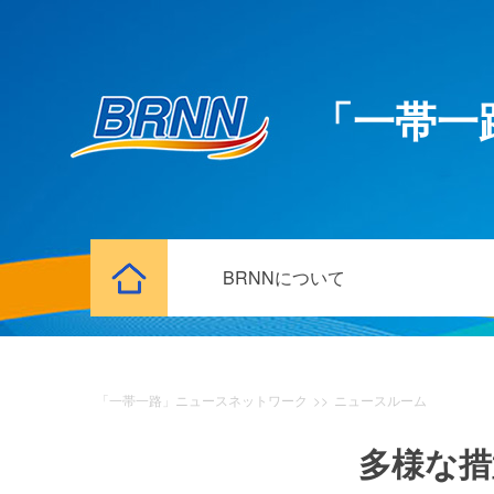
「一帯一
BRNNについて
「一帯一路」ニュースネットワーク
>>
ニュースルーム
多様な措