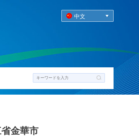
中文
ク
江省金華市