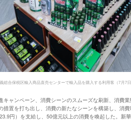
義総合保税区輸入商品直売センターで輸入品を購入する利用客（7月7
進キャンペーン、消費シーンのスムーズな刷新、消費業
の措置を打ち出し、消費の新たなシーンを構築し、消費
23.9円）を支給し、50億元以上の消費を喚起した。新