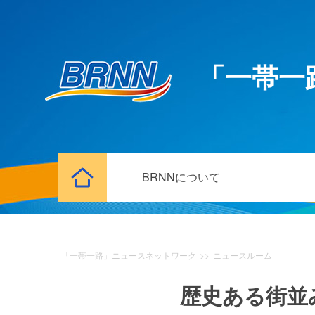
「一帯一
BRNNについて
「一帯一路」ニュースネットワーク
>>
ニュースルーム
歴史ある街並