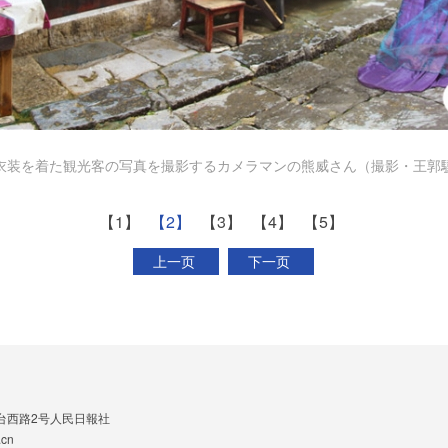
衣装を着た観光客の写真を撮影するカメラマンの熊威さん（撮影・王郭
【1】
【2】
【3】
【4】
【5】
上一页
下一页
台西路2号人民日報社
cn