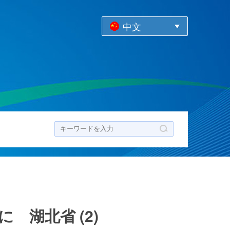
中文
ク
湖北省 (2)