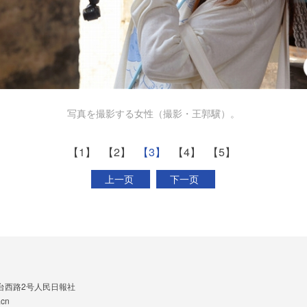
写真を撮影する女性（撮影・王郭驥）。
【1】
【2】
【3】
【4】
【5】
上一页
下一页
台西路2号人民日報社
cn