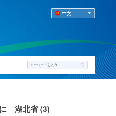
中文
ク
湖北省 (3)