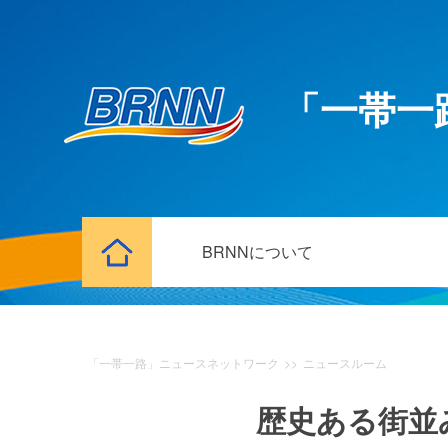
「一帯一
BRNNについて
「一帯一路」ニュースネットワーク
>>
ニュースルーム
歴史ある街並