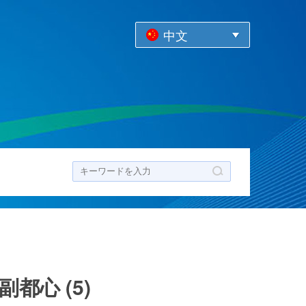
中文
ク
心 (5)