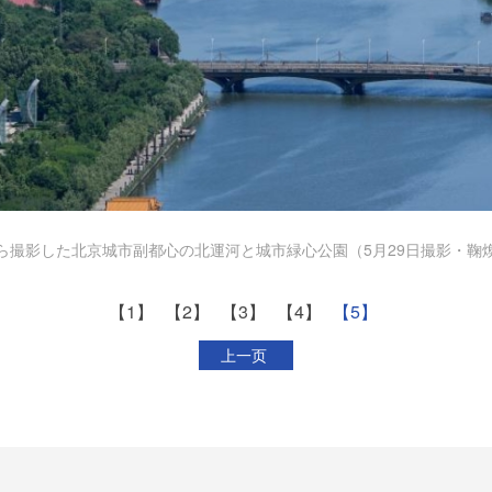
ら撮影した北京城市副都心の北運河と城市緑心公園（5月29日撮影・鞠
【1】
【2】
【3】
【4】
【5】
上一页