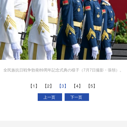
全民族抗日戦争勃発89周年記念式典の様子（7月7日撮影・張領）。
【1】
【2】
【3】
【4】
【5】
上一页
下一页