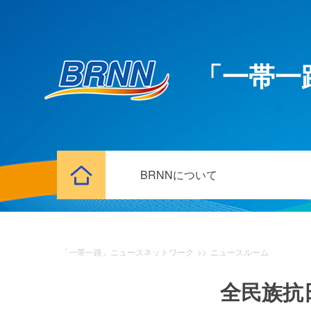
「一帯一
BRNNについて
「一帯一路」ニュースネットワーク
>>
ニュースルーム
全民族抗