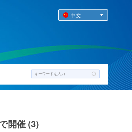
中文
ク
催 (3)