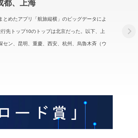
成都、上海
まとめたアプリ「航旅縦横」のビッグデータによ
旅行先トップ10のトップは北京だった。以下、上
深セン、昆明、重慶、西安、杭州、烏魯木斉（ウ