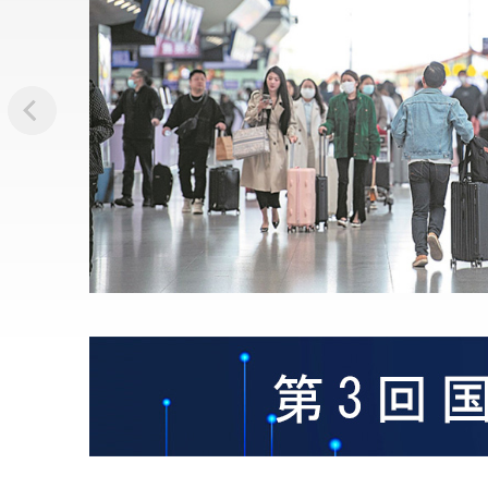
、雨が降
色に輝