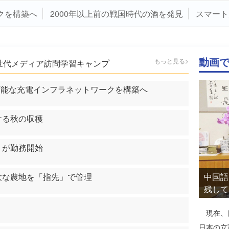
構築へ
2000年以上前の戦国時代の酒を発見
スマート農業
動画
もっと見る>
世代メディア訪問学習キャンプ
応可能な充電インフラネットワークを構築へ
ける秋の収穫
」が勤務開始
大な農地を「指先」で管理
中国語
残して
現在、
日本の立