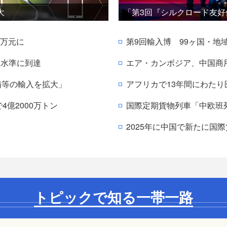
大
「第3回『シルクロード友
0万元に
第9回輸入博 99ヶ国・地
均水準に到達
エア・カンボジア、中国商用
備等の輸入を拡大」
アフリカで13年間にわた
4億2000万トン
国際定期貨物列車「中欧班
2025年に中国で新たに国
トピックで知る一帯一路