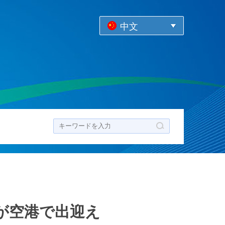
中文
ク
が空港で出迎え