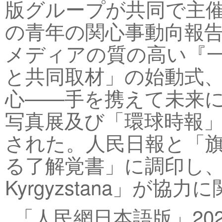
版グループが共同で主催
の青年の関心事動向報
メディアの質の高い『一帯一路
と共同取材」の始動式
心——手を携えて未来
写真展及び「環球時報」
された。人民日報と「
る了解覚書」に調印し、
Kyrgyzstana」が
「人民網日本語版」202