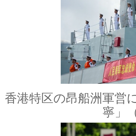
香港特区の昂船洲軍営
寧」