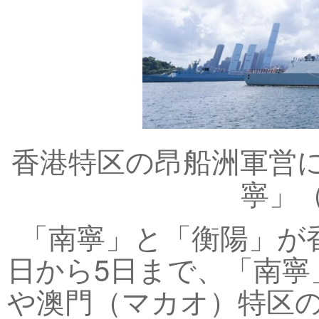
香港特区の昂船洲軍営
寧」
「南寧」と「衡陽」が
日から5日まで、「南寧
や澳門（マカオ）特区