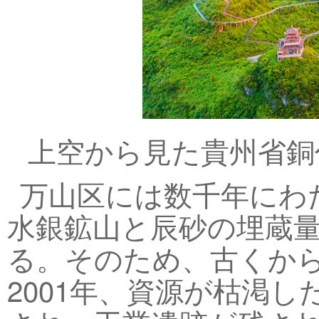
上空から見た貴州省銅
万山区には数千年にわ
水銀鉱山と辰砂の埋蔵量
る。そのため、古くか
2001年、資源が枯渇