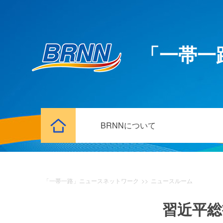
「一帯一
BRNNについて
「一帯一路」ニュースネットワーク
>>
ニュースルーム
習近平総