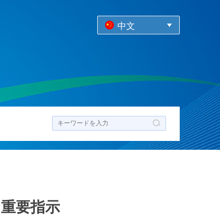
中文
ク
に重要指示