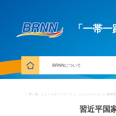
「一帯一
BRNNについて
「一帯一路」ニュースネットワーク
>>
ニュースルーム
>>
最新情
習近平国