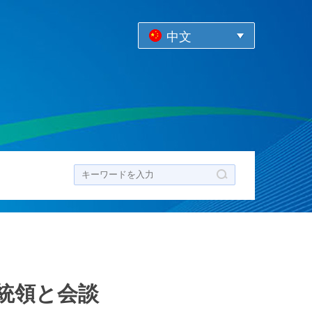
中文
ク
統領と会談