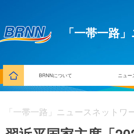
「一帯一路」
BRNNについて
ニュー
「一帯一路」ニュースネットワ
習近平国家主席「2