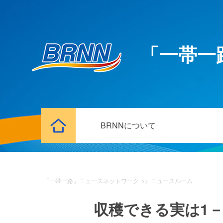
「一帯一
BRNNについて
「一帯一路」ニュースネットワーク
>>
ニュースルーム
収穫できる実は1－