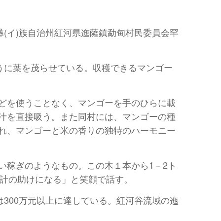
(イ)族自治州紅河県迤薩鎮勐甸村民委員会罕
うに葉を茂らせている。収穫できるマンゴー
どを使うことなく、マンゴーを手のひらに載
汁を直接吸う。また同村には、マンゴーの種
れ、マンゴーと米の香りの独特のハーモニー
い稼ぎのようなもの。この木１本から1－2ト
家計の助けになる」と笑顔で話す。
300万元以上に達している。紅河谷流域の迤