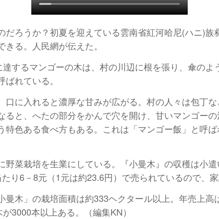
だろうか？初夏を迎えている雲南省紅河哈尼(ハニ)族彝
できる。人民網が伝えた。
ルに達するマンゴーの木は、村の川辺に根を張り、傘のよ
呼ばれている。
、口に入れると濃厚な甘みが広がる。村の人々は包丁な
なると、へたの部分をかんで穴を開け、甘いマンゴーの
う特色ある食べ方もある。これは「マンゴー飯」と呼ば
に野菜栽培を生業にしている。『小曼木』の収穫は小遣
たり6－8元（1元は約23.6円）で売られているので、
曼木」の栽培面積は約333ヘクタール以上。年売上高は
が3000本以上ある。（編集KN）