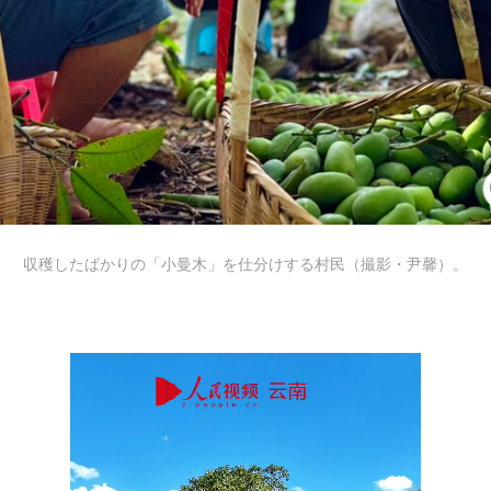
収穫したばかりの「小曼木」を仕分けする村民（撮影・尹馨）。