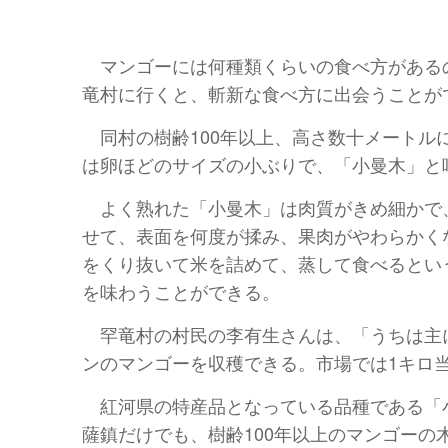
マンゴーには何種類くらいの食べ方があるの
竜村に行くと、斬新な食べ方に出会うことが
同村の樹齢100年以上、高さ数十メート
は卵ほどのサイズの小ぶりで、「小曼木」と
よく熟れた「小曼木」は肉質がきめ細かで
せて、表面を何度が揉み、果肉がやわらかく
をくり抜いて米を詰めて、蒸して食べるとい
を味わうことができる。
罕竜村の村民の李有生さんは、「うちは主
ンのマンゴーを収穫できる。市場では1キロ当
紅河県の特産品となっている品種である「小
薩鎮だけでも、樹齢100年以上のマンゴーの木