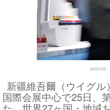
第9回中国・
新疆維吾爾（ウイグル
国際会展中心で25日、
た。世界27ヶ国・地域