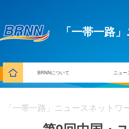
「一帯一路」
BRNNについて
ニュー
「一帯一路」ニュースネットワ
第9回中国・