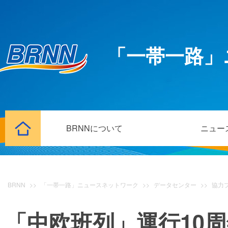
「一帯一路」
BRNNについて
ニュー
BRNN
>>
「一帯一路」ニュースネットワーク
>>
データセンター
>>
協力
「中欧班列」運行10周