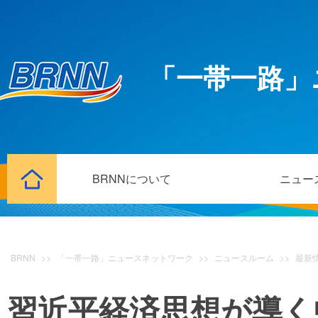
「一帯一路」
BRNNについて
ニュー
BRNN
>>
「一帯一路」ニュースネットワーク
>>
ニュースルーム
>>
最新
習近平経済思想が導く