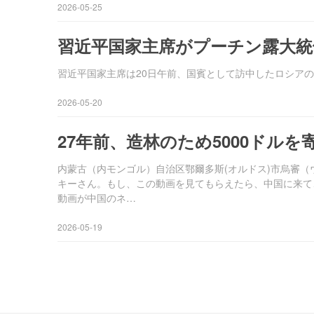
2026-05-25
習近平国家主席がプーチン露大統
習近平国家主席は20日午前、国賓として訪中したロシアの
2026-05-20
27年前、造林のため5000ドル
内蒙古（内モンゴル）自治区鄂爾多斯(オルドス)市烏審
キーさん。もし、この動画を見てもらえたら、中国に来て、
動画が中国のネ…
2026-05-19