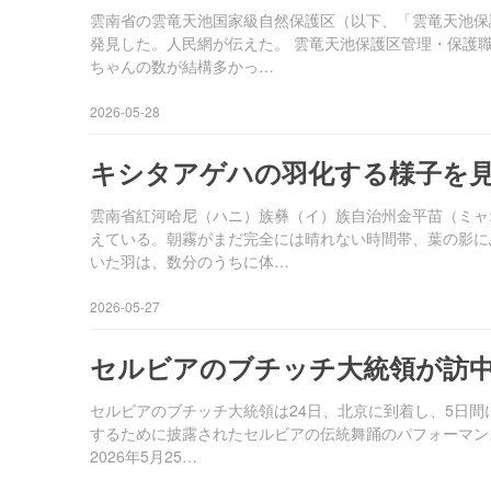
雲南省の雲竜天池国家級自然保護区（以下、「雲竜天池保
発見した。人民網が伝えた。 雲竜天池保護区管理・保護
ちゃんの数が結構多かっ…
2026-05-28
キシタアゲハの羽化する様子を
雲南省紅河哈尼（ハニ）族彝（イ）族自治州金平苗（ミャ
えている。朝霧がまだ完全には晴れない時間帯、葉の影に
いた羽は、数分のうちに体…
2026-05-27
セルビアのブチッチ大統領が訪
セルビアのブチッチ大統領は24日、北京に到着し、5日
するために披露されたセルビアの伝統舞踊のパフォーマン
2026年5月25…