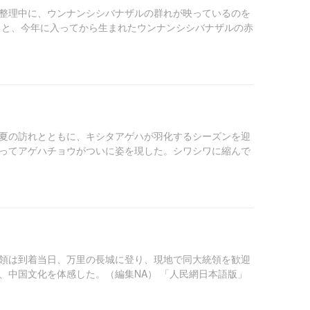
整理中に、ウンナンシシバナザルの群れが映っているのを
ると、今年に入ってから生まれたウンナンシシバナザルの赤
夏の訪れとともに、キシタアゲハが羽化するシーズンを迎
ってアゲハチョウがついに姿を現した。シワシワに縮んで
統領は到着当日、万里の長城に登り、現地で同大統領を歓迎
中国文化を体感した。（編集NA） 「人民網日本語版」