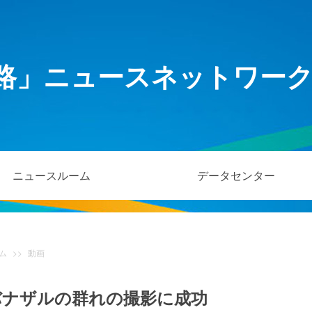
路」ニュースネットワー
ニュースルーム
データセンター
ム
>>
動画
バナザルの群れの撮影に成功