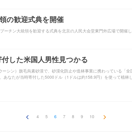
領の歓迎式典を開催
プーチン大統領を歓迎する式典を北京の人民大会堂東門外広場で開催した。
を寄付した米国人男性見つかる
（ウーシン）旗毛烏素砂漠で、砂漠化防止や造林事業に携わっている「全
あなたが当時寄付した5000ドル（1ドルは約158.9円）を使って植
4
5
6
7
8
9
10