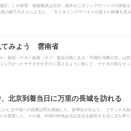
護区」）の管理・保護職員は先頃、屋外モニタリングデバイスの情報を
職員の楊子兵さんによると、「モニタリングデバイスが捉えた映像を見
見てみよう 雲南省
オ）族瑶（ヤオ）族傣（タイ）族自治県にある「中国紅河蝶の谷」は初
ぶら下がったサナギがかすかに震えるように動くと、サナギの殻をやぶ
中、北京到着当日に万里の長城を訪れる
間にわたる中国への国賓訪問を開始した。新華社が伝えた。 ブチッチ大
スを鑑賞した。その後、中国の特色ある記念品を販売する店に立ち寄り、