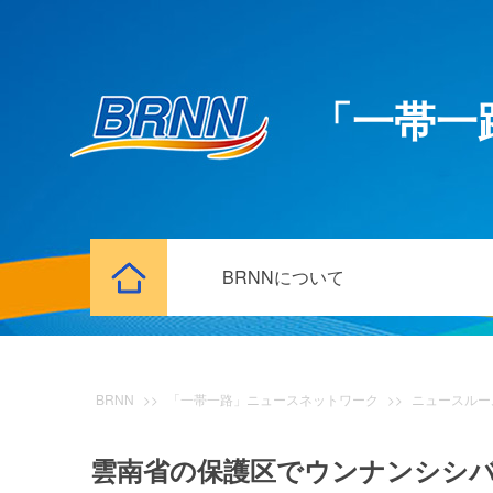
「一帯一
BRNNについて
BRNN
>>
「一帯一路」ニュースネットワーク
>>
ニュースルー
雲南省の保護区でウンナンシシ